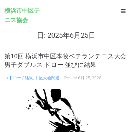
横浜市中区テ
ニス協会
Home
日:
2025年6月25日
Infomation
Schedule
第10回 横浜市中区本牧ベテランテニス大会
男子ダブルス ドロー 並びに結果
Rules
In
ドロー / 結果
,
中区大会関連
Posted
6月 25, 2025
Registration
Contacts
Links