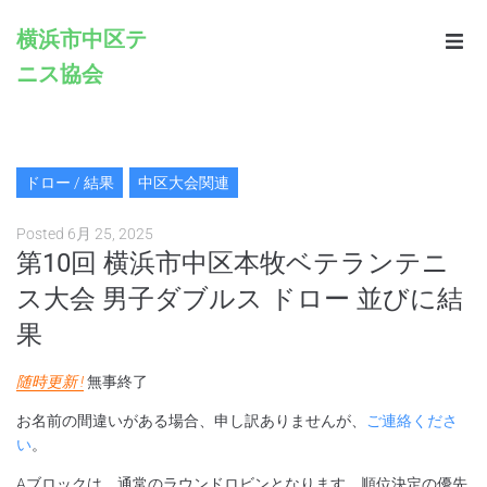
横浜市中区テ
ニス協会
Home
Infomation
ドロー / 結果
中区大会関連
Schedule
Posted
6月 25, 2025
第10回 横浜市中区本牧ベテランテニ
Rules
ス大会 男子ダブルス ドロー 並びに結
Registration
果
Contacts
随時更新 !
無事終了
お名前の間違いがある場合、申し訳ありませんが、
ご連絡くださ
Links
い
。
Aブロックは、通常のラウンドロビンとなります。順位決定の優先