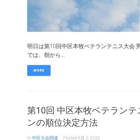
明日は第10回中区本牧ベテランテニス大会
では、朝から...
MORE
第10回 中区本牧ベテラン
ンの順位決定方法
In
中区大会関連
Posted
6月 2, 2025