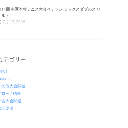
第11回 中区本牧テニス大会ベテラン ミックスダブルス リ
ザルト
7月 12, 2026
カテゴリー
ews
ickUp
その他大会関連
ドロー / 結果
中区大会関連
大会要項