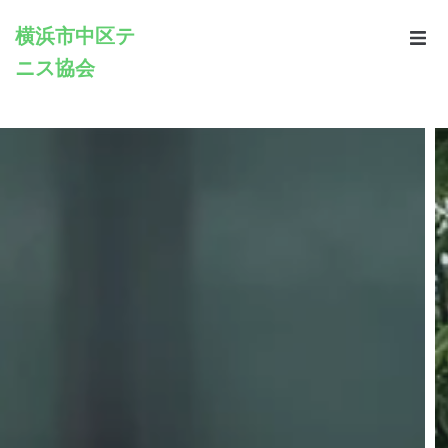
横浜市中区テ
ニス協会
Home
Infomation
Schedule
Rules
Registration
Contacts
Links