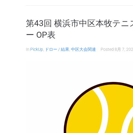
第43回 横浜市中区本牧テニス
ー OP表
In
PickUp
,
ドロー / 結果
,
中区大会関連
Posted
8月 7, 20