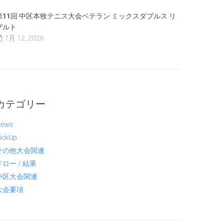
第11回 中区本牧テニス大会ベテラン ミックスダブルス リ
ザルト
7月 12, 2026
カテゴリー
ews
ickUp
その他大会関連
ドロー / 結果
中区大会関連
大会要項