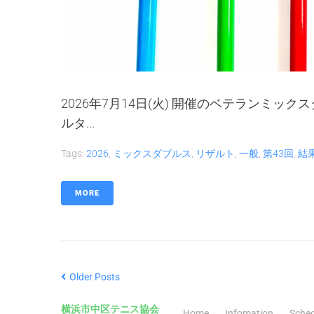
2026年7月14日(火) 開催のベテランミ
ルタ...
Tags:
2026
,
ミックスダブルス
,
リザルト
,
一般
,
第43回
,
結
MORE
Older Posts
横浜市中区テニス協会
Home
Infomation
Sched