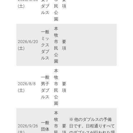
(土)
ダブ
民
項
ルス
公
園
本
一般
牧
ミッ
2026/6/20
市
要
クス
(土)
民
項
ダブ
公
ルス
園
本
一般
牧
2026/8/8
男子
市
要
(土)
ダブ
民
項
ルス
公
園
本
牧
※ 他のダブルスの予備
一般
2026/9/26
市
要
日です。日程通りすべて
団体
(土)
民
項
のダブルスが行われた場