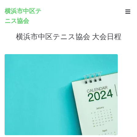
横浜市中区テ
ニス協会
Home
横浜市中区テニス協会 大会日程
Infomation
Schedule
Rules
Registration
Contacts
Links