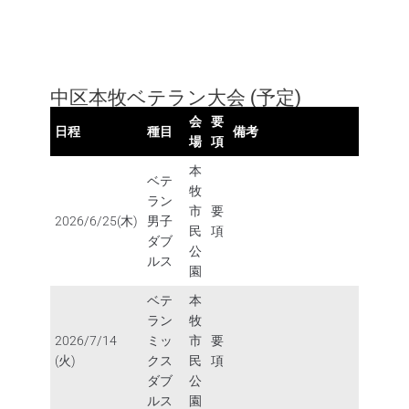
2026年度
中区本牧ベテラン大会 (予定)
会
要
日程
種目
備考
場
項
本
ベテ
牧
ラン
市
要
2026/6/25(木)
男子
民
項
ダブ
公
ルス
園
ベテ
本
ラン
牧
2026/7/14
ミッ
市
要
(火)
クス
民
項
ダブ
公
ルス
園