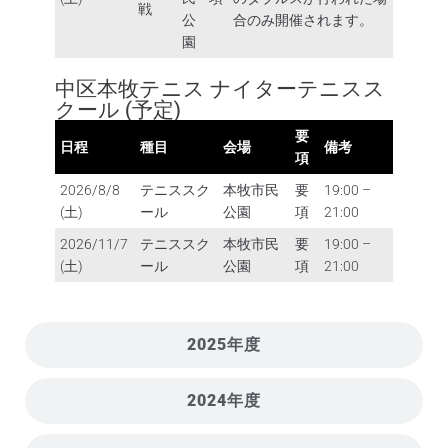
戦
公
合のみ開催されます。
園
中区本牧テニス ナイターテニスス
クール (予定)
要
日程
種目
会場
備考
項
2026/8/8
テニススク
本牧市民
要
19:00 –
(土)
ール
公園
項
21:00
2026/11/7
テニススク
本牧市民
要
19:00 –
(土)
ール
公園
項
21:00
2025年度
2024年度