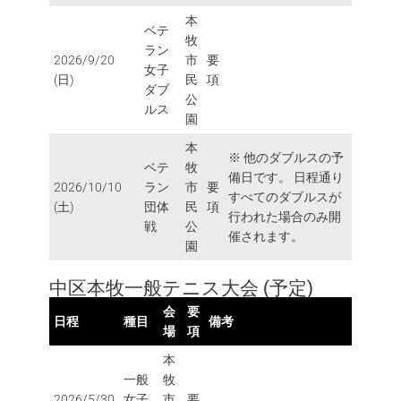
本
ベテ
牧
ラン
2026/9/20
市
要
女子
(日)
民
項
ダブ
公
ルス
園
本
※ 他のダブルスの予
ベテ
牧
備日です。 日程通り
2026/10/10
ラン
市
要
すべてのダブルスが
(土)
団体
民
項
行われた場合のみ開
戦
公
催されます。
園
中区本牧一般テニス大会 (予定)
会
要
日程
種目
備考
場
項
本
一般
牧
2026/5/30
女子
市
要