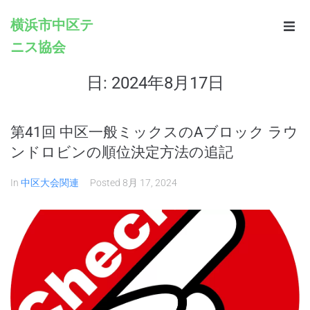
横浜市中区テ
ニス協会
Home
日:
2024年8月17日
Infomation
Schedule
第41回 中区一般ミックスのAブロック ラウ
ンドロビンの順位決定方法の追記
Rules
In
中区大会関連
Posted
8月 17, 2024
Registration
Contacts
Links