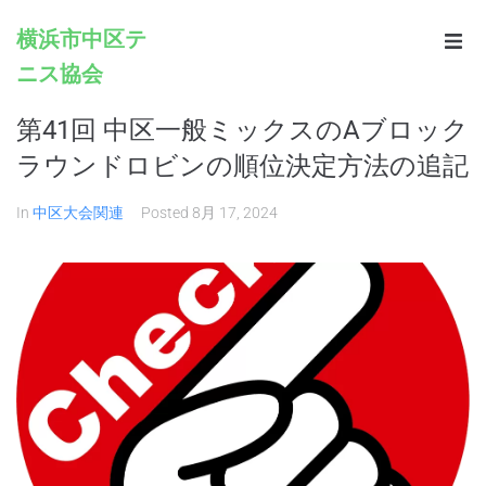
横浜市中区テ
ニス協会
Home
第41回 中区一般ミックスのAブロック
Infomation
ラウンドロビンの順位決定方法の追記
Schedule
In
中区大会関連
Posted
8月 17, 2024
Rules
Registration
Contacts
Links