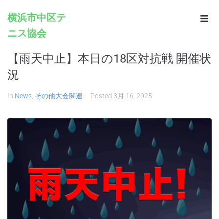
横浜市中区テ
ニス協会
Home
【雨天中止】本日の18区対抗戦 開催状
Infomation
況
Schedule
In
News
,
その他大会関連
Posted
3月 16, 2025
Rules
Registration
Contacts
Links