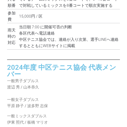
順番
で対戦しているミックスを8番コートで順次実施する
参加
15,000円 / 区
費
当日朝 7:00 に開催可否の判断
雨天
各区代表へ電話連絡
時の
中区テニス協会では、連絡が入り次第、選手LINEへ連絡
対応
するとともにWEBサイトに掲載
2024年度 中区テニス協会 代表メン
バー
一般男子ダブルス
渡辺 秀 / 山本恭久
一般女子ダブルス
平原 静子 / 波多野 志保
一般ミックスダブルス
伊東 照代 / 板橋 マリオ