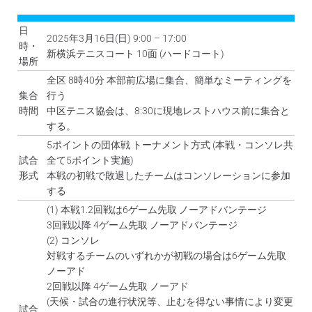
日
2025年3月16日(日) 9:00 – 17:00
時・
新横浜テニスコート 10面 (ハードコート)
場所
全区 8時40分 本部前広場に集合、簡単なミーティングを
集合
行う
時間
中区テニス協会は、8:30に現地レストハウス前に集合と
する。
5ポイントの団体戦 トーナメント方式 (本戦・コンソレ共
試合
全て5ポイント実施)
形式
本戦の初戦で敗退したチームはコンソレーションに参加
する
(1) 本戦1.2回戦は6ゲーム先取 ノーアドバンテージ
3回戦以降 4ゲーム先取 ノーアドバンテージ
(2) コンソレ
対戦するチームのいずれかが初戦の場合は6ゲーム先取
ノーアド
2回戦以降 4ゲーム先取 ノーアド
(天候・試合の進行状況等、止むを得ない事情により変更
試合