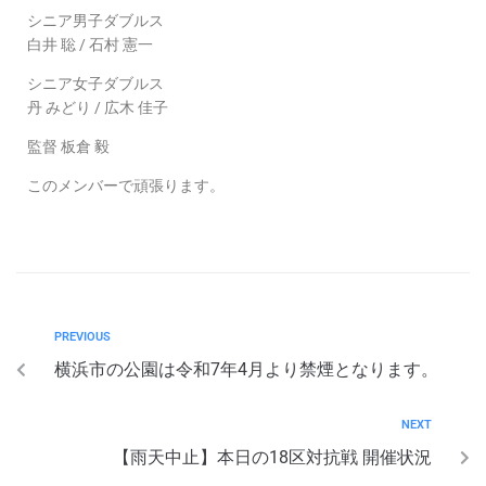
シニア男子ダブルス
白井 聡 / 石村 憲一
シニア女子ダブルス
丹 みどり / 広木 佳子
監督 板倉 毅
このメンバーで頑張ります。
PREVIOUS
横浜市の公園は令和7年4月より禁煙となります。
NEXT
【雨天中止】本日の18区対抗戦 開催状況