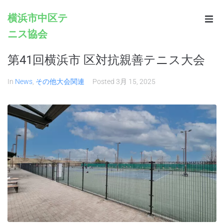
横浜市中区テ
ニス協会
Home
第41回横浜市 区対抗親善テニス大会
Infomation
In
News
,
その他大会関連
Posted
3月 15, 2025
Schedule
Rules
Registration
Contacts
Links