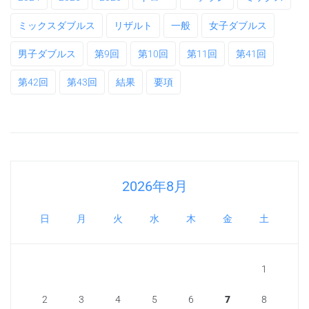
ミックスダブルス
リザルト
一般
女子ダブルス
男子ダブルス
第9回
第10回
第11回
第41回
第42回
第43回
結果
要項
2026年8月
日
月
火
水
木
金
土
1
2
3
4
5
6
7
8