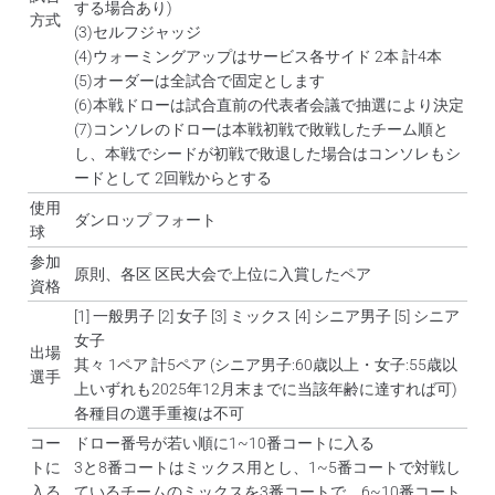
する場合あり)
方式
(3)セルフジャッジ
(4)ウォーミングアップはサービス各サイド 2本 計4本
(5)オーダーは全試合で固定とします
(6)本戦ドローは試合直前の代表者会議で抽選により決定
(7)コンソレのドローは本戦初戦で敗戦したチーム順と
し、本戦でシードが初戦で敗退した場合はコンソレもシ
ードとして 2回戦からとする
使用
ダンロップ フォート
球
参加
原則、各区 区民大会で上位に入賞したペア
資格
[1] 一般男子 [2] 女子 [3] ミックス [4] シニア男子 [5] シニア
女子
出場
其々 1ペア 計5ペア (シニア男子:60歳以上・女子:55歳以
選手
上いずれも2025年12月末までに当該年齢に達すれば可)
各種目の選手重複は不可
コー
ドロー番号が若い順に1~10番コートに入る
トに
3と8番コートはミックス用とし、1~5番コートで対戦し
入る
ているチームのミックスを3番コートで、6~10番コート