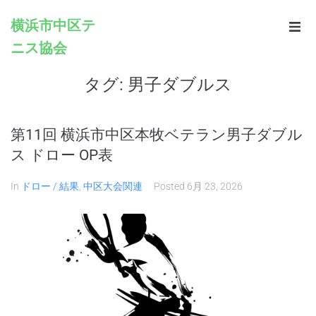
横浜市中区テ
ニス協会
Home
タグ:
男子ダブルス
Infomation
Schedule
第11回 横浜市中区本牧ベテラン男子ダブル
ス ドロー OP表
Rules
In
ドロー / 結果
,
中区大会関連
Posted
6月 23, 2026
Registration
Contacts
Links