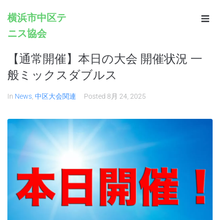
横浜市中区テ
ニス協会
Home
【通常開催】本日の大会 開催状況 一
Infomation
般ミックスダブルス
Schedule
In
News
,
中区大会関連
Posted
8月 24, 2025
Rules
Registration
Contacts
Links