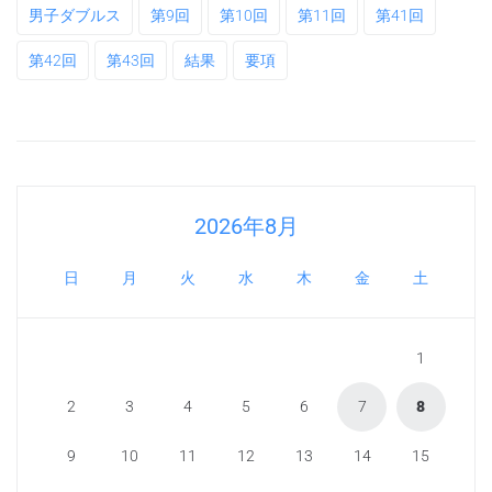
男子ダブルス
第9回
第10回
第11回
第41回
第42回
第43回
結果
要項
2026年8月
日
月
火
水
木
金
土
1
2
3
4
5
6
7
8
9
10
11
12
13
14
15