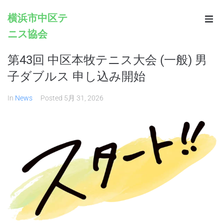
横浜市中区テ
ニス協会
Home
第43回 中区本牧テニス大会 (一般) 男
Infomation
子ダブルス 申し込み開始
Schedule
In
News
Posted
5月 31, 2026
Rules
Registration
Contacts
Links