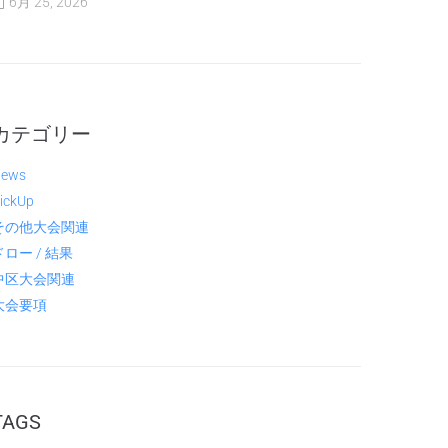
6月 25, 2026
カテゴリー
ews
ickUp
その他大会関連
ドロー / 結果
中区大会関連
大会要項
TAGS