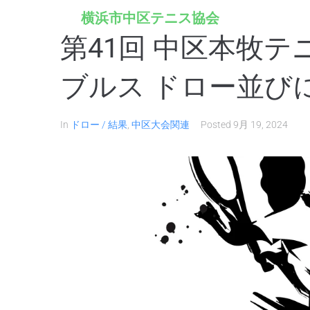
横浜市中区テニス協会
第41回 中区本牧テ
ブルス ドロー並び
In
ドロー / 結果
,
中区大会関連
Posted
9月 19, 2024