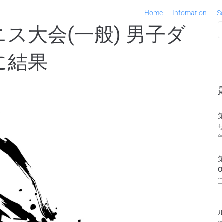
Home
Infomation
S
ニス大会(一般) 男子ダ
に結果