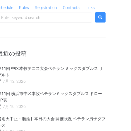
chedule
Rules
Registration
Contacts
Links
最近の投稿
第11回 中区本牧テニス大会ベテラン ミックスダブルス リ
ザルト
7月 12, 2026
第11回 横浜市中区本牧ベテランミックスダブルス ドロー
OP表
7月 10, 2026
【雨天中止・順延】本日の大会 開催状況 ベテラン男子ダブ
ルス