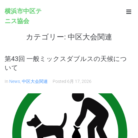
横浜市中区テ
ニス協会
Home
カテゴリー:
中区大会関連
Infomation
Schedule
第43回 一般ミックスダブルスの天候につ
いて
Rules
In
News
,
中区大会関連
Posted
6月 17, 2026
Registration
Contacts
Links