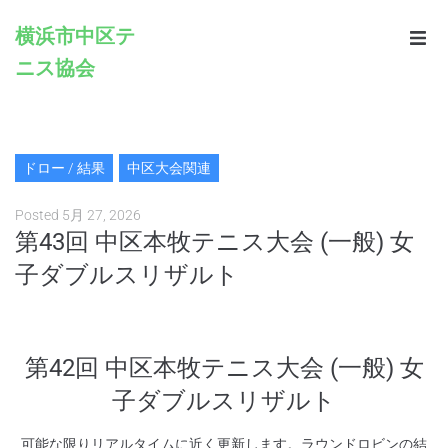
横浜市中区テ
ニス協会
Home
Infomation
ドロー / 結果
中区大会関連
Schedule
Posted
5月 27, 2026
第43回 中区本牧テニス大会 (一般) 女
Rules
子ダブルスリザルト
Registration
Contacts
第42回 中区本牧テニス大会 (一般) 女
Links
子ダブルスリザルト
可能な限りリアルタイムに近く更新します。ラウンドロビンの結