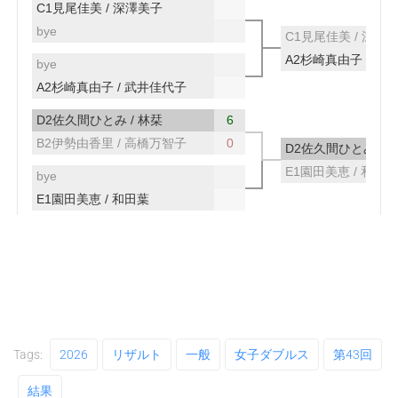
Tags:
2026
リザルト
一般
女子ダブルス
第43回
結果