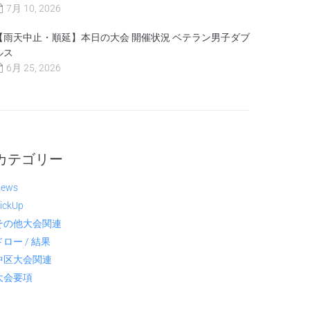
7月 10, 2026
【雨天中止・順延】本日の大会 開催状況 ベテラン男子ダブ
ルス
6月 25, 2026
カテゴリー
ews
ickUp
その他大会関連
ドロー / 結果
中区大会関連
大会要項