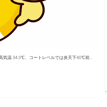
高気温 34.3℃、コートレベルでは炎天下40℃前...
«